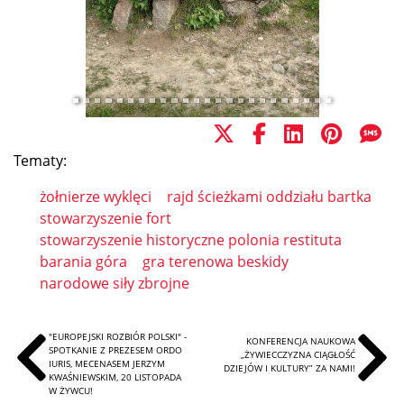
Tematy:
żołnierze wyklęci
rajd ścieżkami oddziału bartka
stowarzyszenie fort
stowarzyszenie historyczne polonia restituta
barania góra
gra terenowa beskidy
narodowe siły zbrojne
"EUROPEJSKI ROZBIÓR POLSKI" -
KONFERENCJA NAUKOWA
SPOTKANIE Z PREZESEM ORDO
„ŻYWIECCZYZNA CIĄGŁOŚĆ
IURIS, MECENASEM JERZYM
DZIEJÓW I KULTURY” ZA NAMI!
KWAŚNIEWSKIM, 20 LISTOPADA
W ŻYWCU!