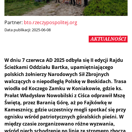
Partner:
bto.rzeczypospolitej.org
Data publikacji:
2025-06-08
AKTUALNOŚCI
W dniu 7 czerwca AD 2025 odbyła się II edycji Rajdu
Ścieżkami Oddziału Bartka, upamiętniającego
polskich żołnierzy Narodowych Sił Zbrojnych
walczących o niepodległą Polskę w Beskidach. Trasa
wiodła od Koczego Zamku w Koniakowie, gdzie ks.
Prałat Władysław Nowobilski z Ciśca odprawił Mszę
Świętą, przez Baranią Górę, aż po Fajkówkę w
Kamesznicy, gdzie uczestnicy mogli spotkać się przy
ognisku wśród patriotycznych góralskich pieśni. W
między czasie zorganizowano różne wyzwania,
wśród niech schodzenie po linie ze stromego zbocza